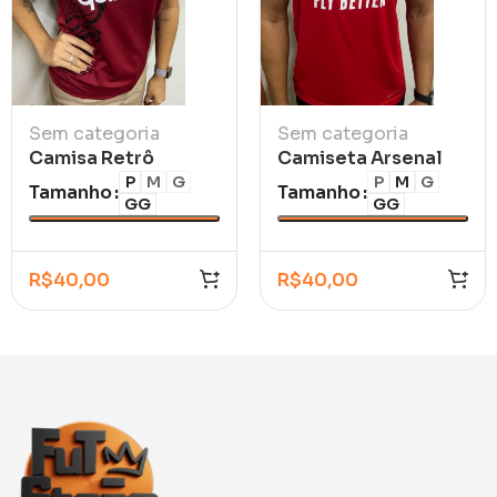
Sem categoria
Sem categoria
Camisa Retrô
Camiseta Arsenal
Corinthians III – São
Trad I 2026/27
P
M
G
P
M
G
Tamanho
Tamanho
GG
GG
Jorge 11/12 Feminina
R$
40,00
R$
40,00