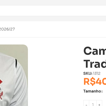
 2026/27
Cam
Tra
SKU:
1312
R$
4
Tamanho