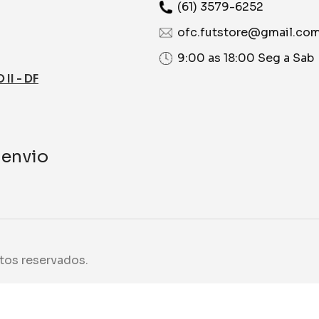
(61) 3579-6252
ofc.futstore@gmail.co
9:00 as 18:00 Seg a Sab
I - DF
 envio
tos reservados.