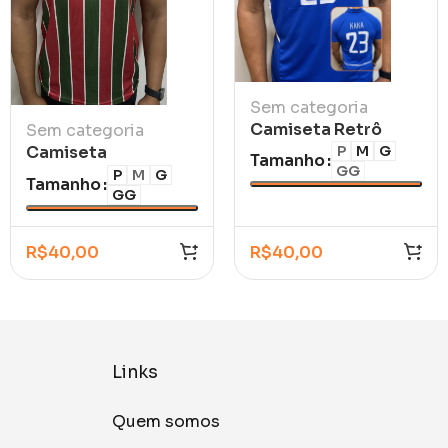
Sem categoria
Camiseta Retrô
Sem categoria
Brasil Azul Kaká
P
M
G
Camiseta
Tamanho
GG
2002
Fluminense Tricolor
P
M
G
Tamanho
GG
2026/27
R$
40,00
R$
40,00
Links
Quem somos