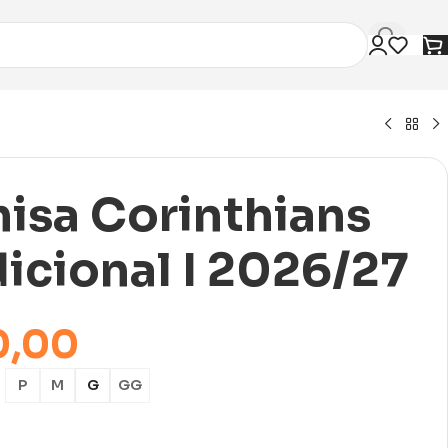
isa Corinthians
dicional I 2026/27
0,00
P
M
G
GG