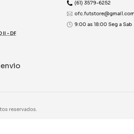
(61) 3579-6252
ofc.futstore@gmail.co
9:00 as 18:00 Seg a Sab
I - DF
 envio
tos reservados.