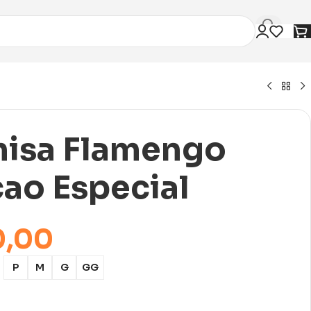
isa Flamengo
cao Especial
0,00
P
M
G
GG