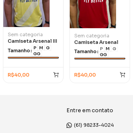
Sem categoria
Sem categoria
Camiseta Arsenal III
Camiseta Arsenal
2026/27
P
M
G
Trad I 2026/27
P
M
G
Tamanho
Tamanho
GG
GG
R$
40,00
R$
40,00
Entre em contato
(61) 98233-4024