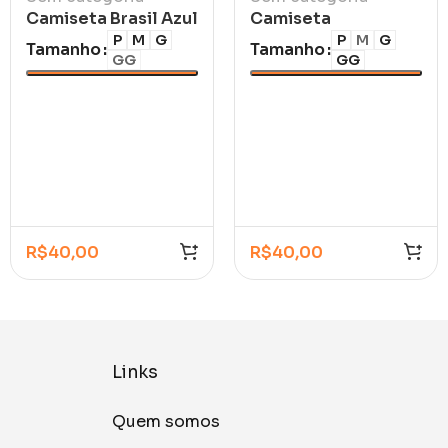
Camiseta Brasil Azul
Camiseta
Marinho Casual
Fluminense Tricolor
P
M
G
P
M
G
Tamanho
Tamanho
GG
GG
2026/27
R$
40,00
R$
40,00
Links
Quem somos