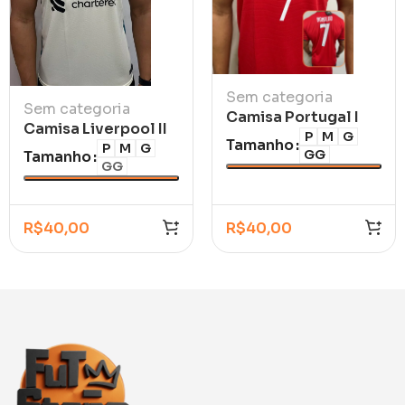
Sem categoria
Sem categoria
Camisa Portugal I
Camisa Liverpool II
CR7 2026/27
P
M
G
Tamanho
2021/22
P
M
G
GG
Tamanho
GG
R$
40,00
R$
40,00