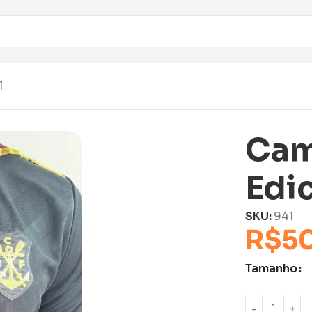
l
Cam
Edi
SKU:
941
R$
5
Tamanho