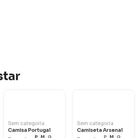
tar
Sem categoria
Sem categoria
Camisa Portugal
Camiseta Arsenal
Vermelha 2025/26
Trad I 2026/27
P
M
G
P
M
G