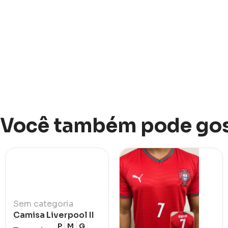
Você também pode gos
Sem categoria
Camisa Liverpool II
2021/22
P
M
G