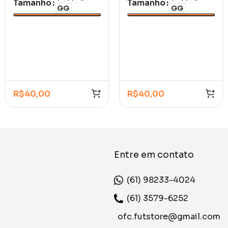
Tamanho
Tamanho
GG
GG
R$
40,00
R$
40,00
Entre em contato
(61) 98233-4024
(61) 3579-6252
ofc.futstore@gmail.com