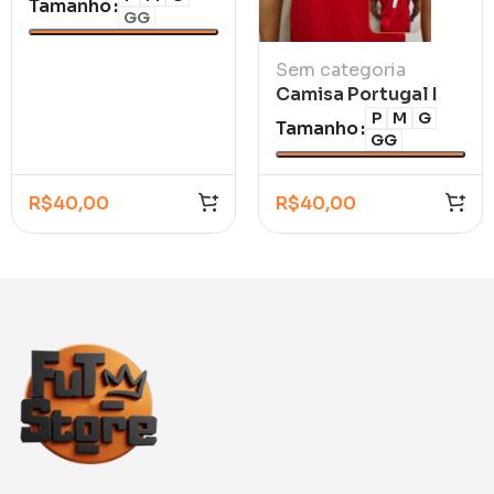
Tamanho
GG
Sem categoria
Camisa Portugal I
CR7 2026/27
P
M
G
Tamanho
GG
R$
40,00
R$
40,00