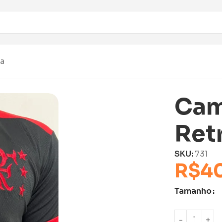
ta
Cam
Ret
SKU:
731
R$
4
Tamanho