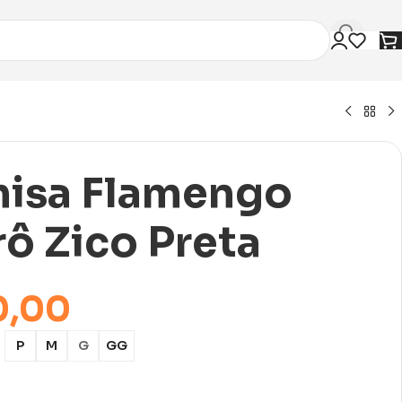
isa Flamengo
rô Zico Preta
0,00
P
M
G
GG