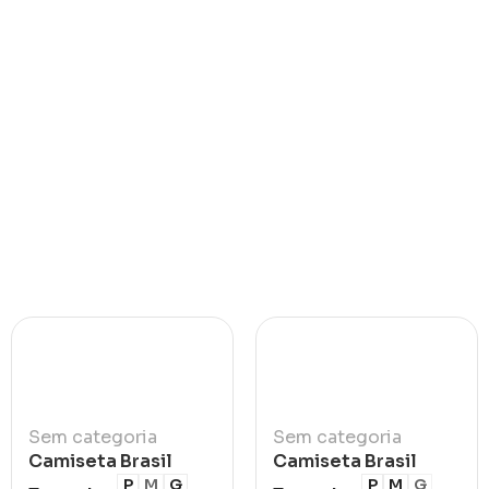
Sem categoria
Sem categoria
Camiseta Brasil
Camiseta Brasil
Polo Azul
Retrô Azul 1986
P
M
G
P
M
G