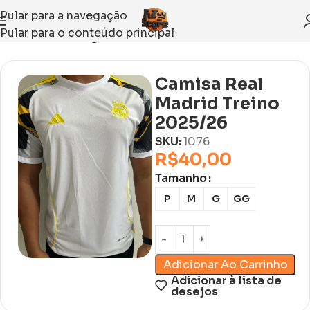
Pular para a navegação
Pular para o conteúdo principal
Início
Sem categoria
Camisa Real
Madrid Treino
2025/26
SKU:
1076
R$
40,00
Tamanho
P
M
G
GG
Adicionar Ao Carrinho
Adicionar à lista de
desejos