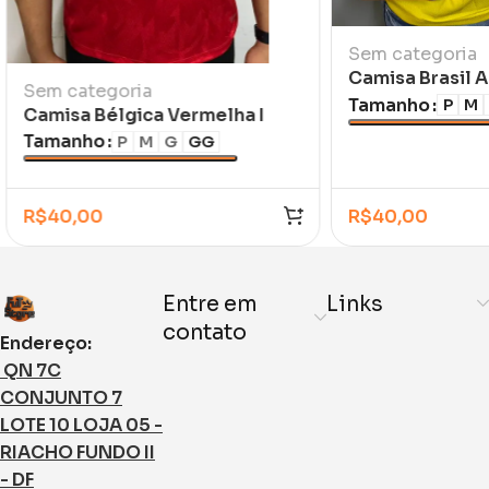
Sem categoria
Camisa Brasil 
Sem categoria
Ronaldo 1998/9
Tamanho
P
M
Camisa Bélgica Vermelha I
Infantil
2026/27
Tamanho
P
M
G
GG
R$
40,00
R$
40,00
Entre em
Links
contato
Endereço:
QN 7C
CONJUNTO 7
LOTE 10 LOJA 05 -
RIACHO FUNDO II
- DF