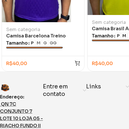
Sem categoria
Camisa Brasil 
Sem categoria
Romário 1994
Tamanho
Camisa Barcelona Treino
P
M
Travis Scott 2026/27
Tamanho
P
M
G
GG
R$
40,00
R$
40,00
Entre em
Links
contato
Endereço:
QN 7C
CONJUNTO 7
LOTE 10 LOJA 05 -
RIACHO FUNDO II