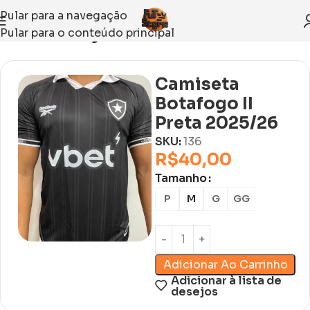
Pular para a navegação
Pular para o conteúdo principal
Início
Sem categoria
Camiseta
Botafogo II
Preta 2025/26
SKU:
136
R$
40,00
Tamanho
P
M
G
GG
Adicionar Ao Carrinho
Adicionar à lista de
desejos