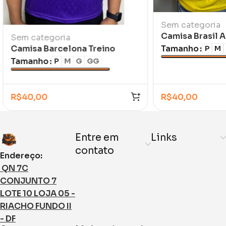
Sem categoria
Camisa Brasil 
Sem categoria
Ronaldo 1998/9
Tamanho
Camisa Barcelona Treino
P
M
Infantil
Travis Scott 2026/27
Tamanho
P
M
G
GG
R$
40,00
R$
40,00
Entre em
Links
contato
Endereço:
QN 7C
CONJUNTO 7
LOTE 10 LOJA 05 -
RIACHO FUNDO II
- DF