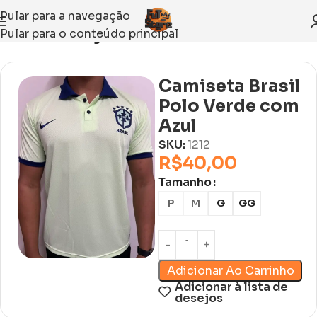
Pular para a navegação
Pular para o conteúdo principal
Início
Sem categoria
Camiseta Brasil
Polo Verde com
Azul
SKU:
1212
R$
40,00
Tamanho
P
M
G
GG
Adicionar Ao Carrinho
Adicionar à lista de
desejos