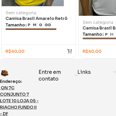
Sem categoria
Camisa Brasil Amarelo Retrô
Sem categoria
Ronaldo 1998/99 Feminina /
Tamanho
P
M
G
GG
Camisa Brasil 
Infantil
Tamanho
P
M
R$
40,00
R$
40,00
Entre em
Links
contato
Endereço:
QN 7C
CONJUNTO 7
LOTE 10 LOJA 05 -
RIACHO FUNDO II
- DF