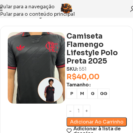
Pular para a navegação
Pular para o conteúdo principal
Início
Sem categoria
Camiseta
Flamengo
Lifestyle Polo
Preta 2025
SKU:
551
R$
40,00
Tamanho
P
M
G
GG
Adicionar Ao Carrinho
Adicionar à lista de