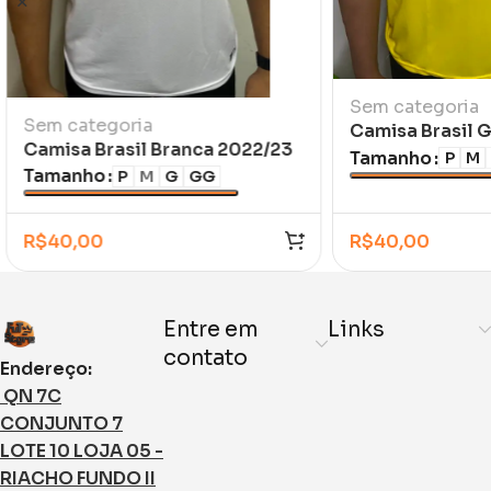
Sem categoria
Sem categoria
Camisa Brasil 
Camisa Brasil Branca 2022/23
Amarela
Tamanho
P
M
Tamanho
P
M
G
GG
R$
40,00
R$
40,00
Entre em
Links
contato
Endereço:
QN 7C
CONJUNTO 7
LOTE 10 LOJA 05 -
RIACHO FUNDO II