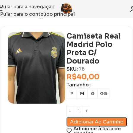
Pular para a navegação
Pular para o conteúdo principal
Início
Sem categoria
Camiseta Real
Madrid Polo
Preta C/
Dourado
SKU:
76
R$
40,00
Tamanho
P
M
G
GG
Adicionar Ao Carrinho
Adicionar à lista de