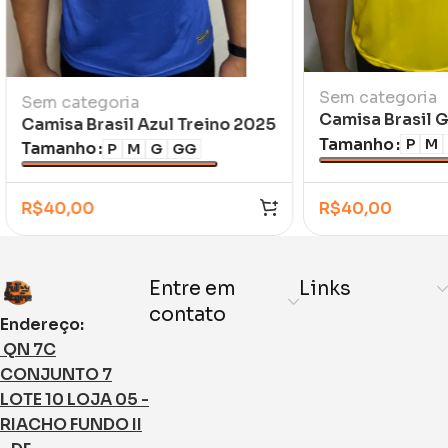
Sem categoria
Sem categoria
Camisa Brasil 
Camisa Brasil Azul Treino 2025
Amarela
Tamanho
P
M
Tamanho
P
M
G
GG
R$
40,00
R$
40,00
Entre em
Links
contato
Endereço:
QN 7C
CONJUNTO 7
LOTE 10 LOJA 05 -
RIACHO FUNDO II