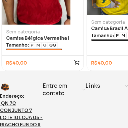
Sem categoria
Camisa Brasil 
Sem categoria
Ronaldo 1998/9
Tamanho
P
M
Camisa Bélgica Vermelha I
Infantil
2026/27
Tamanho
P
M
G
GG
R$
40,00
R$
40,00
Entre em
Links
contato
Endereço:
QN 7C
CONJUNTO 7
LOTE 10 LOJA 05 -
RIACHO FUNDO II