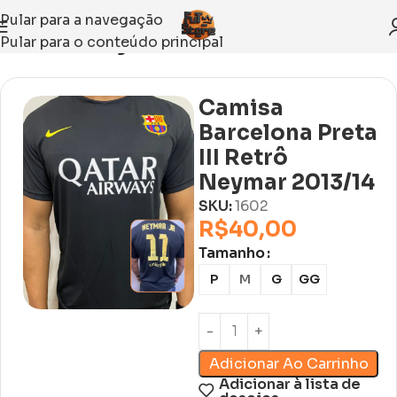
Pular para a navegação
Pular para o conteúdo principal
Início
Sem categoria
Camisa
Barcelona Preta
III Retrô
Neymar 2013/14
SKU:
1602
R$
40,00
Tamanho
P
M
G
GG
Adicionar Ao Carrinho
Adicionar à lista de