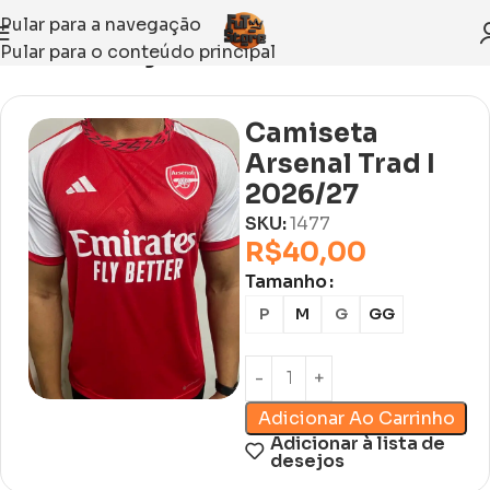
Pular para a navegação
Pular para o conteúdo principal
Início
Sem categoria
Camiseta
Arsenal Trad I
2026/27
SKU:
1477
R$
40,00
Tamanho
P
M
G
GG
Adicionar Ao Carrinho
Adicionar à lista de
desejos