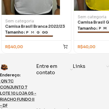
Sem categoria
Sem categoria
Camisa Brasil 
Camisa Brasil Branca 2022/23
Amarela
Tamanho
P
M
Tamanho
P
M
G
GG
R$
40,00
R$
40,00
Entre em
Links
contato
Endereço:
QN 7C
CONJUNTO 7
LOTE 10 LOJA 05 -
RIACHO FUNDO II
- DF