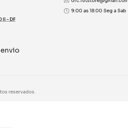
ofc.futstore@gmail.co
9:00 as 18:00 Seg a Sab
I - DF
 envio
tos reservados.