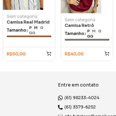
Sem categoria
Sem categoria
Camisa Real Madrid
Camisa Retrô
Us Pack Baseball
P
M
G
Tamanho
Corinthians III – São
P
M
G
GG
Branca Com Botões
Tamanho
GG
Jorge 11/12 Feminina
2025
R$
50,00
R$
40,00
Entre em contato
(61) 98233-4024
(61) 3579-6252