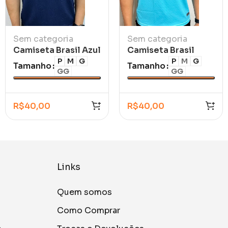
Sem categoria
Sem categoria
Camiseta Brasil Azul
Camiseta Brasil
Marinho Casual
Polo Azul
P
M
G
P
M
G
Tamanho
Tamanho
GG
GG
R$
40,00
R$
40,00
Links
Quem somos
Como Comprar