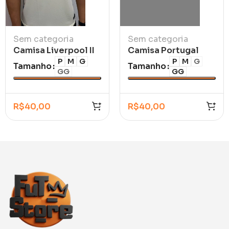
Sem categoria
Sem categoria
Camisa Liverpool II
Camisa Portugal
2021/22
Vermelha 2025/26
P
M
G
P
M
G
Tamanho
Tamanho
GG
GG
R$
40,00
R$
40,00