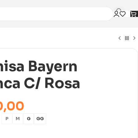
isa Bayern
nca C/ Rosa
0,00
P
M
G
GG