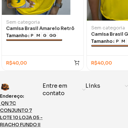
Sem categoria
Sem categoria
Camisa Brasil Amarelo Retrô
Camisa Brasil 
Ronaldo 1998/99 Feminina /
Tamanho
P
M
G
GG
Amarela
Infantil
Tamanho
P
M
R$
40,00
R$
40,00
Entre em
Links
contato
Endereço:
QN 7C
CONJUNTO 7
LOTE 10 LOJA 05 -
RIACHO FUNDO II