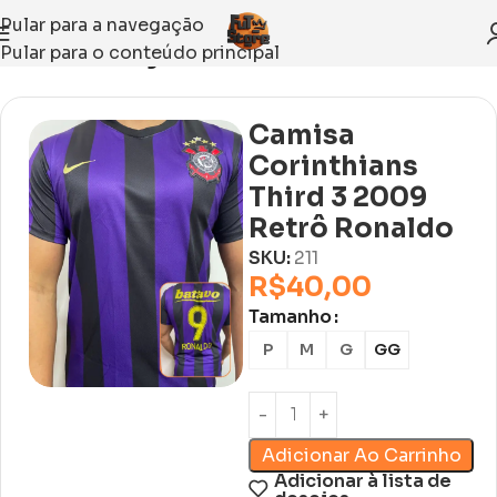
Pular para a navegação
Pular para o conteúdo principal
Início
Sem categoria
Camisa
Corinthians
Third 3 2009
Retrô Ronaldo
SKU:
211
R$
40,00
Tamanho
P
M
G
GG
Adicionar Ao Carrinho
Adicionar à lista de