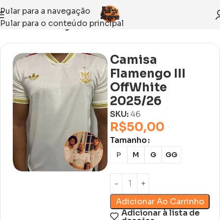
Pular para a navegação
Pular para o conteúdo principal
Início
Sem categoria
Camisa
Flamengo III
OffWhite
2025/26
SKU:
46
R$
50,00
Tamanho
P
M
G
GG
Adicionar Ao Carrinho
Adicionar à lista de