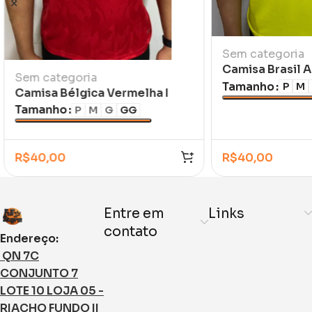
Sem categoria
Camisa Brasil 
Sem categoria
Romário 1994
Tamanho
P
M
Camisa Bélgica Vermelha I
2026/27
Tamanho
P
M
G
GG
R$
40,00
R$
40,00
Entre em
Links
contato
Endereço:
QN 7C
CONJUNTO 7
LOTE 10 LOJA 05 -
RIACHO FUNDO II