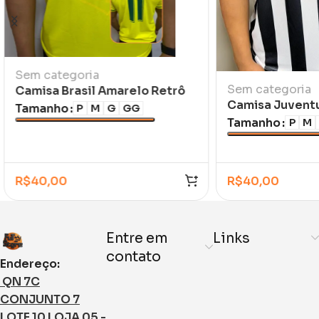
Sem categoria
Sem categoria
Camisa Brasil Amarelo Retrô
Camisa Juventu
Romário 1994
Tamanho
P
M
G
GG
2026/27
Tamanho
P
M
R$
40,00
R$
40,00
Entre em
Links
contato
Endereço:
QN 7C
CONJUNTO 7
LOTE 10 LOJA 05 -