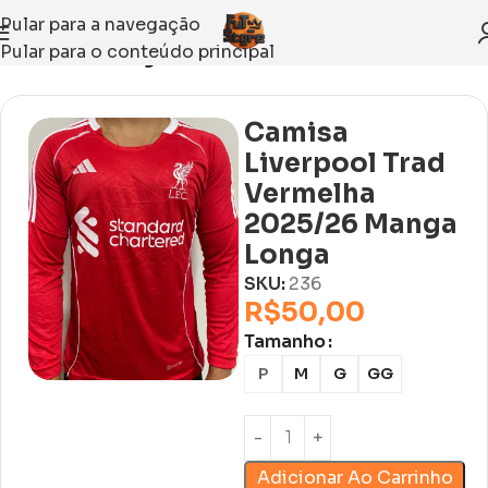
Pular para a navegação
Pular para o conteúdo principal
Início
Sem categoria
Camisa
Liverpool Trad
Vermelha
2025/26 Manga
Longa
SKU:
236
R$
50,00
Tamanho
P
M
G
GG
Adicionar Ao Carrinho