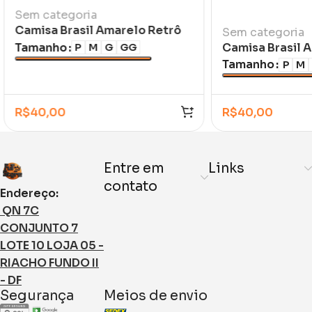
Sem categoria
Camisa Brasil Amarelo Retrô
Sem categoria
Romário 1994
Tamanho
Camisa Brasil A
P
M
G
GG
Tamanho
P
M
R$
40,00
R$
40,00
Entre em
Links
contato
Endereço:
QN 7C
CONJUNTO 7
LOTE 10 LOJA 05 -
RIACHO FUNDO II
- DF
Segurança
Meios de envio