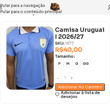
Pular para a navegação
Pular para o conteúdo principal
Início
Sem categoria
Camisa Uruguai
I 2026/27
SKU:
1377
R$
40,00
Tamanho
P
M
G
GG
Adicionar Ao Carrinho
Adicionar à lista de
desejos