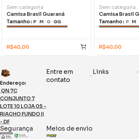
Sem categoria
Sem categoria
Camisa Brasil Guaraná
Camisa Brasil 
Amarela
Escuro
Tamanho
Tamanho
P
M
G
GG
P
M
R$
40,00
R$
40,00
Entre em
Links
contato
Endereço:
QN 7C
CONJUNTO 7
LOTE 10 LOJA 05 -
RIACHO FUNDO II
- DF
Segurança
Meios de envio