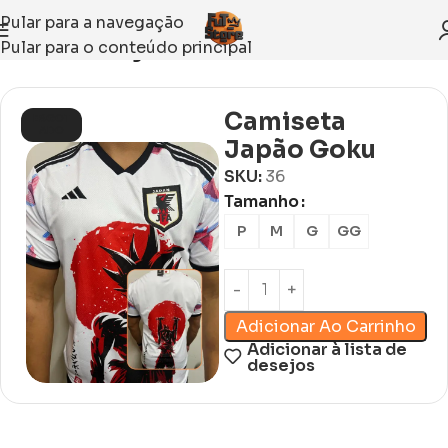
Pular para a navegação
Pular para o conteúdo principal
Início
Sem categoria
Camiseta
ESGOT
ADO
Japão Goku
SKU:
36
Tamanho
P
M
G
GG
Adicionar Ao Carrinho
Adicionar à lista de
desejos