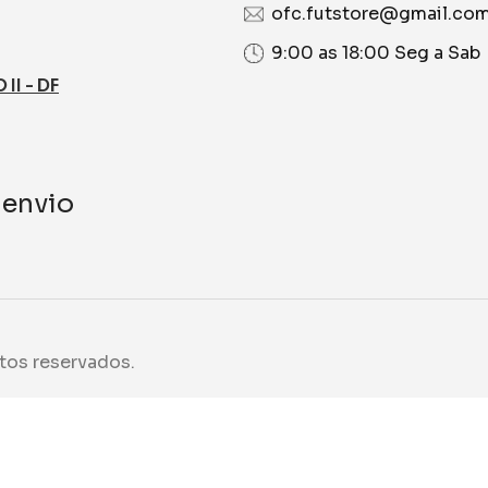
ofc.futstore@gmail.co
9:00 as 18:00 Seg a Sab
I - DF
 envio
tos reservados.