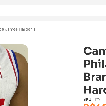
nca James Harden 1
Cam
Phi
Bra
Har
SKU:
1177