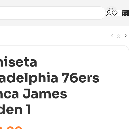
iseta
ladelphia 76ers
nca James
den 1