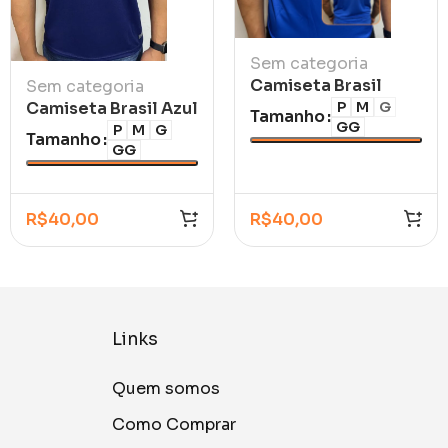
Sem categoria
Camiseta Brasil
Sem categoria
Retrô Azul 1986
Camiseta Brasil Azul
P
M
G
Tamanho
GG
Marinho Itaú Polo
P
M
G
Tamanho
GG
R$
40,00
R$
40,00
Links
Quem somos
Como Comprar