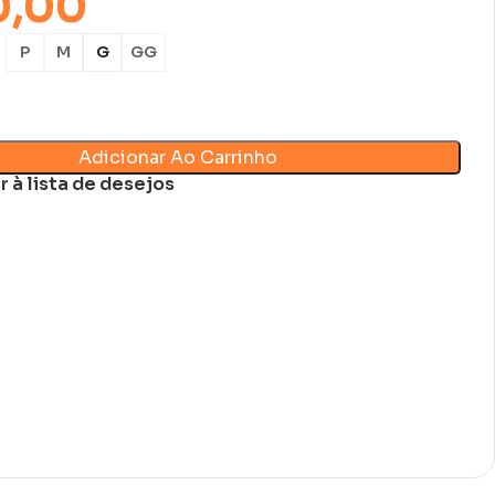
0,00
P
M
G
GG
Adicionar Ao Carrinho
r à lista de desejos