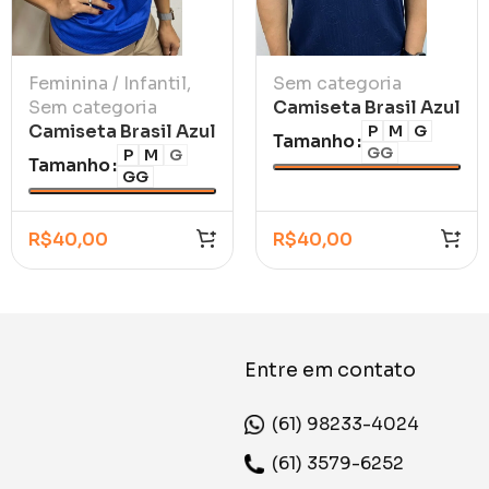
Feminina / Infantil
,
Sem categoria
Sem categoria
Camiseta Brasil Azul
Camiseta Brasil Azul
Marinho Casual
P
M
G
Tamanho
GG
Guaraná Polo
P
M
G
Tamanho
GG
Feminina
R$
40,00
R$
40,00
Entre em contato
(61) 98233-4024
(61) 3579-6252