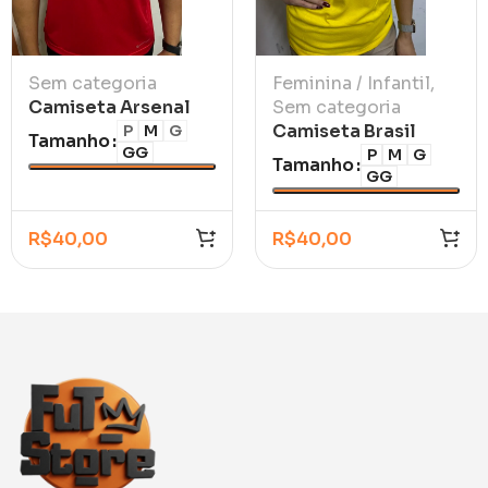
Sem categoria
Feminina / Infantil
,
Camiseta Arsenal
Sem categoria
Trad I 2026/27
Camiseta Brasil
P
M
G
Tamanho
GG
Amarela Guaraná
P
M
G
Tamanho
GG
Polo Feminina
R$
40,00
R$
40,00