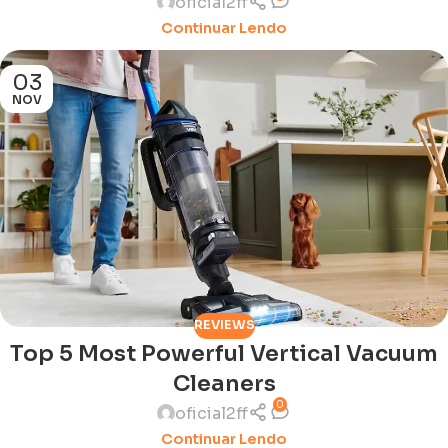
oficial2ff
Continuar Lendo
03
NOV
REVIEWS
Top 5 Most Powerful Vertical Vacuum
Cleaners
0
oficial2ff
Continuar Lendo