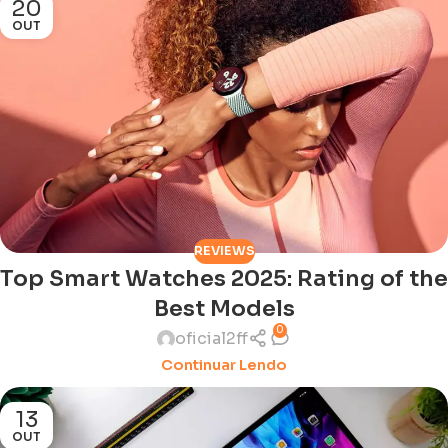
20
OUT
REVIEWS
Top Smart Watches 2025: Rating of the
Best Models
0
oficial2ff
Continuar Lendo
13
OUT