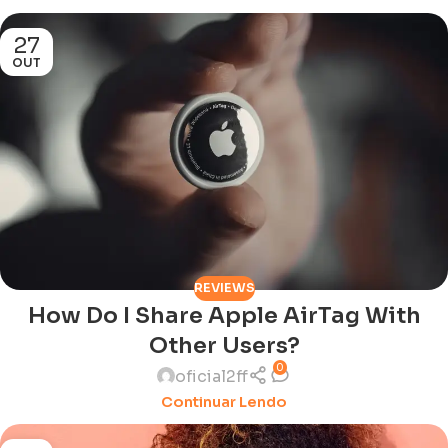
27
OUT
REVIEWS
How Do I Share Apple AirTag With
Other Users?
0
oficial2ff
Continuar Lendo