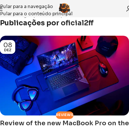
Pular para a navegação
Pular para o conteúdo principal
Início
Artigos publicados por oficial2ff
Publicações por
oficial2ff
08
DEZ
REVIEWS
Review of the new MacBook Pro on the