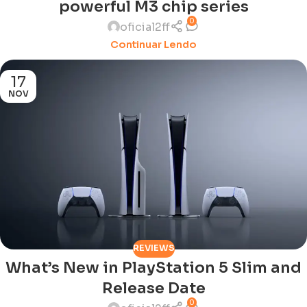
powerful M3 chip series
0
oficial2ff
Continuar Lendo
17
NOV
REVIEWS
What’s New in PlayStation 5 Slim and
Release Date
0