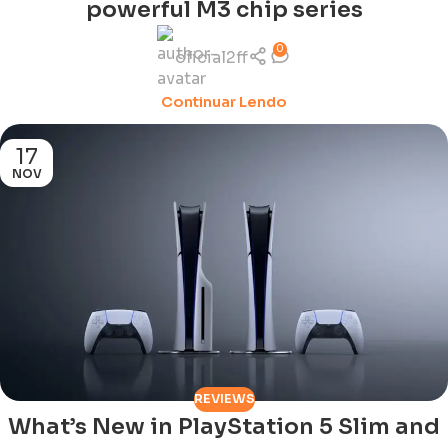
powerful M3 chip series
0
oficial2ff
Continuar Lendo
17
NOV
REVIEWS
What’s New in PlayStation 5 Slim and