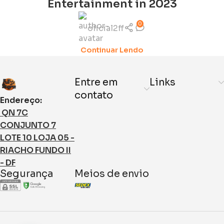
Entertainment in 2023
0
oficial2ff
Continuar Lendo
Entre em
Links
contato
Endereço:
QN 7C
CONJUNTO 7
LOTE 10 LOJA 05 -
RIACHO FUNDO II
- DF
Segurança
Meios de envio