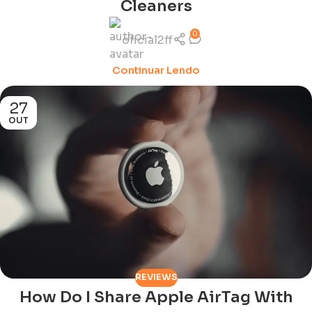
Cleaners
0
oficial2ff
Continuar Lendo
27
OUT
REVIEWS
How Do I Share Apple AirTag With