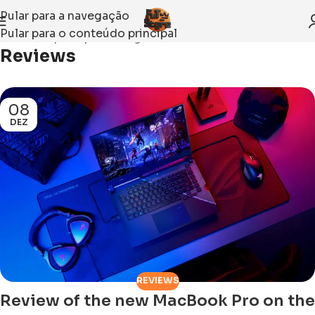
Pular para a navegação
Pular para o conteúdo principal
Início
Arquivo por Categoria “Reviews”
Reviews
08
DEZ
REVIEWS
Review of the new MacBook Pro on the