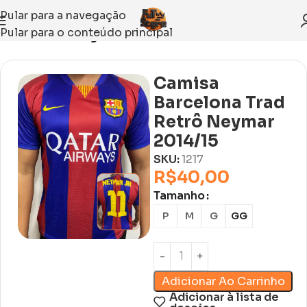
Pular para a navegação
Pular para o conteúdo principal
Início
Sem categoria
Camisa
Barcelona Trad
Retrô Neymar
2014/15
SKU:
1217
R$
40,00
Tamanho
P
M
G
GG
Adicionar Ao Carrinho
Adicionar à lista de