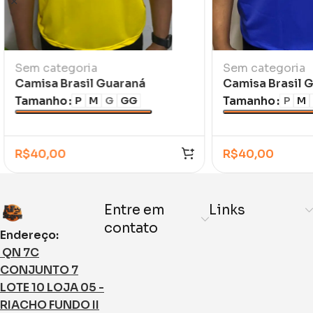
Sem categoria
Sem categoria
Camisa Brasil Guaraná
Camisa Brasil 
Amarela
Escuro
Tamanho
Tamanho
P
M
G
GG
P
M
R$
40,00
R$
40,00
Entre em
Links
contato
Endereço:
QN 7C
CONJUNTO 7
LOTE 10 LOJA 05 -
RIACHO FUNDO II