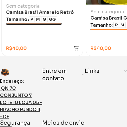
Sem categoria
Sem categoria
Camisa Brasil Amarelo Retrô
Camisa Brasil 
Ronaldo 1998/99 Feminina /
Tamanho
P
M
G
GG
Amarela
Infantil
Tamanho
P
M
R$
40,00
R$
40,00
Entre em
Links
contato
Endereço:
QN 7C
CONJUNTO 7
LOTE 10 LOJA 05 -
RIACHO FUNDO II
- DF
Segurança
Meios de envio