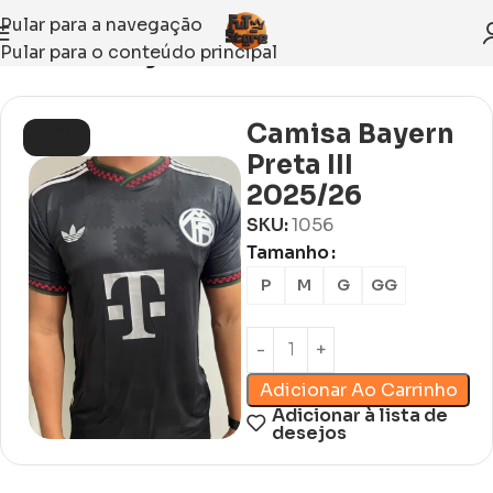
Pular para a navegação
Pular para o conteúdo principal
Início
Sem categoria
Camisa Bayern
ESGOT
ADO
Preta III
2025/26
SKU:
1056
Tamanho
P
M
G
GG
Adicionar Ao Carrinho
Adicionar à lista de
desejos